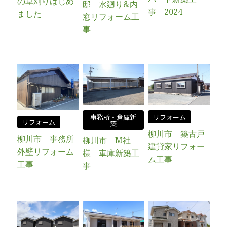
の草刈りはじめ
邸 水廻り&内
事 2024
ました
窓リフォーム工
事
事務所・倉庫新
リフォーム
リフォーム
築
柳川市 築古戸
柳川市 事務所
柳川市 M社
建貸家リフォー
外壁リフォーム
様 車庫新築工
ム工事
工事
事