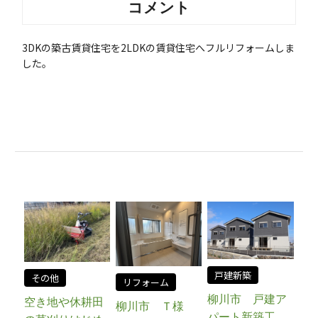
コメント
3DKの築古賃貸住宅を2LDKの賃貸住宅へフルリフォームしま
した。
戸建新築
その他
リフォーム
柳川市 戸建ア
空き地や休耕田
柳川市 Ｔ様
パート新築工